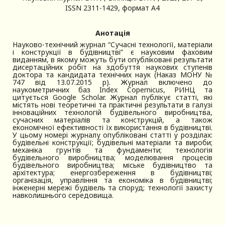
ISSN 2311-1429,
формат A4
Анотація
Науково-технічний журнал “Сучасні технології, матеріали
і конструкції в будівництві” є науковим фаховим
виданням, в якому можуть бути опубліковані результати
дисертаційних робіт на здобуття наукових ступенів
доктора та кандидата технічних наук (Наказ МОНУ №
747 від 13.07.2015 р). Журнал включено до
наукометричних баз Index Copernicus, РИНЦ та
цитується Google Scholar. Журнал публікує статті, які
містять нові теоретичні та практичні результати в галузі
інноваційних технологій будівельного виробництва,
сучасних матеріалів та конструкцій, а також
економічної ефективності їх використання в будівництві.
У цьому номері журналу опубліковані статті у розділах:
будівельні конструкції; будівельні матеріали та вироби;
механіка грунтів та фундаменти; технологія
будівельного виробництва; моделювання процесів
будівельного виробництва; міське будівництво та
архітектура; енергозбереження в будівництві;
організація, управління та економіка в будівництві;
інженерні мережі будівель та споруд; технології захисту
навколишнього середовища.