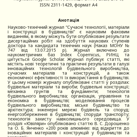
ISSN 2311-1429,
формат A4
Анотація
Науково-технічний журнал “Сучасні технології, матеріали
і конструкції в будівництві” є науковим фаховим
виданням, в якому можуть бути опубліковані результати
дисертаційних робіт на здобуття наукових ступенів
доктора та кандидата технічних наук (Наказ МОНУ №
747 від 13.07.2015 р). Журнал включено до
наукометричних баз Index Copernicus, РИНЦ та
цитується Google Scholar. Журнал публікує статті, які
містять нові теоретичні та практичні результати в галузі
інноваційних технологій будівельного виробництва,
сучасних матеріалів та конструкцій, а також
економічної ефективності їх використання в будівництві.
У цьому номері журналу опубліковані статті у розділах:
будівельні матеріали та вироби; будівельні конструкції;
механіка грунтів та фундаменти; технологія
будівельного виробництва; організація, управління та
економіка в будівництві; моделювання процесів
будівельного виробництва; міське будівництво та
архітектура; інженерні мережі будівель та споруд;
енергозбереження в будівництві; споруди транспорту;
технологія захисту навколишнього середовища. У
розділі «Ювіляри» опубліковано статтю В. C. Дорошенко
та О. Б. Янченко «200 років алюмінію: від відкриття до
іноваційних матеріалів і конструкцій у будівництві та